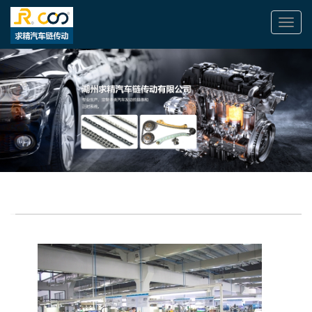
切
换
导
航