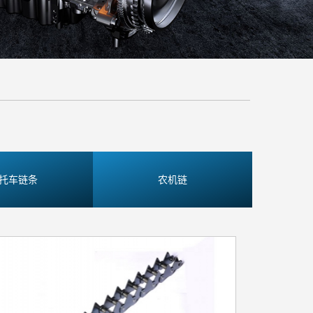
托车链条
农机链
17