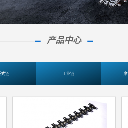
产品中心
板式链
工业链
摩
18