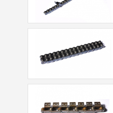
16
13