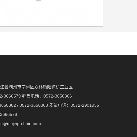
江省湖州市南浔区双林镇阳道桥工业区
-3666579 销售电话：0572-3650366
50362 / 0572-3650363 质量电话：0572-2901936
3666578
ce@qiujing-chain.com