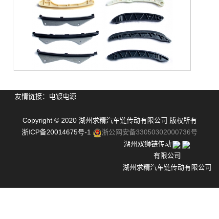
导轨
电镀电源
电镀整流器
Copyright © 2020 湖州求精汽车链传动有限公司 版权所有
高频电源
浙ICP备20014675号-1
浙公网安备33050302000736号
电解电源
湖州双狮链传动
电镀金刚石
有限公司
金刚石电解
湖州求精汽车链传动有限公司
单脉冲电源
双脉冲电源
直流整流器
胶带