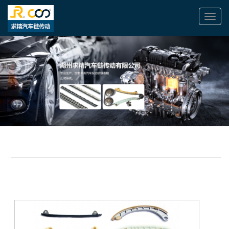
切
换
导
航